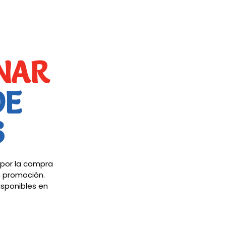
NAR
DE
S
, por la compra
n promoción.
isponibles en